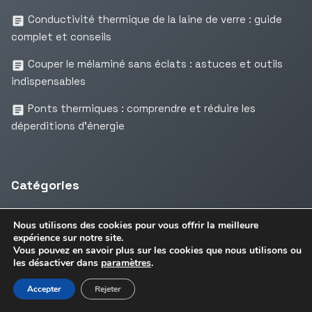
Conductivité thermique de la laine de verre : guide
complet et conseils
Couper le mélaminé sans éclats : astuces et outils
indispensables
Ponts thermiques : comprendre et réduire les
déperditions d’énergie
Catégories
Bricolage
(63)
Nous utilisons des cookies pour vous offrir la meilleure
expérience sur notre site.
Finitions
(29)
Vous pouvez en savoir plus sur les cookies que nous utilisons ou
les désactiver dans
paramètres
.
Isolation
(16)
Accepter
Rejeter