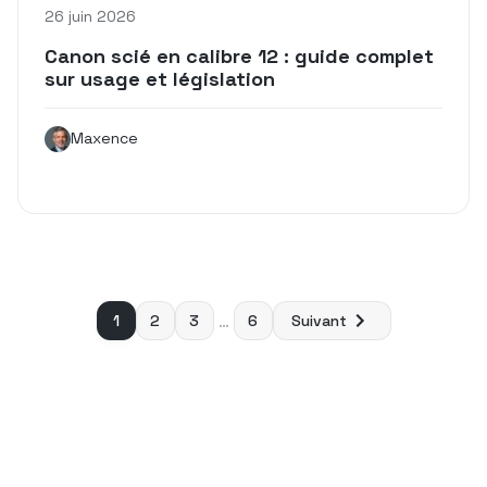
26 juin 2026
Canon scié en calibre 12 : guide complet
sur usage et législation
Maxence
Pagination
1
2
3
…
6
Suivant
des
publications