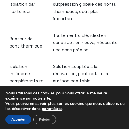
Isolation par
suppression globale des ponts
l’extérieur
thermiques, coût plus
important
Traitement ciblé, idéal en
Rupteur de
construction neuve, nécessite
pont thermique
une pose précise
Isolation
Solution adaptée à la
intérieure
rénovation, peut réduire la
complémentaire
surface habitable
Nous utilisons des cookies pour vous offrir la meilleure
Matériaux
Amélioration thermique, choix
expérience sur notre site.
Vous pouvez en savoir plus sur les cookies que nous utilisons ou
isolants
large, dépend du budget et de
les désactiver dans
paramètres
.
performants
la configuration
Accepter
Rejeter