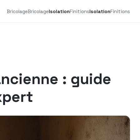
Bricolage
Bricolage
Isolation
Finitions
Isolation
Finitions
ancienne : guide
xpert