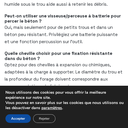
humide sous le trou aide aussi à retenir les débris.
Peut-on utiliser une visseuse/perceuse à batterie pour
percer le béton ?
Oui, mais seulement pour de petits trous et dans un
béton peu résistant. Privilégiez une batterie puissante
et une fonction percussion sur l’outil.
Quelle cheville choisir pour une fixation résistante
dans du béton ?
Optez pour des chevilles à expansion ou chimiques,
adaptées à la charge à supporter. Le diamètre du trou et
la profondeur du forage doivent correspondre aux
recommandations du fabricant.
Nous utilisons des cookies pour vous offrir la meilleure
expérience sur notre site.
Que faire si la cheville ne tient pas dans le trou du
Vous pouvez en savoir plus sur les cookies que nous utilisons ou
béton ?
les désactiver dans
paramètres
.
Si le trou est trop large, rebouchez-le avec un mortier
adapté, laissez sécher puis recommencez le perçage.
Accepter
Rejeter
Sinon, utilisez une cheville plus grosse ou chimique.