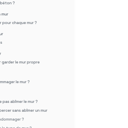
 béton ?
n mur
er pour chaque mur ?
ur
ts
r
r garder le mur propre
ommager le mur ?
e pas abîmer le mur ?
percer sans abîmer un mur
endommager ?