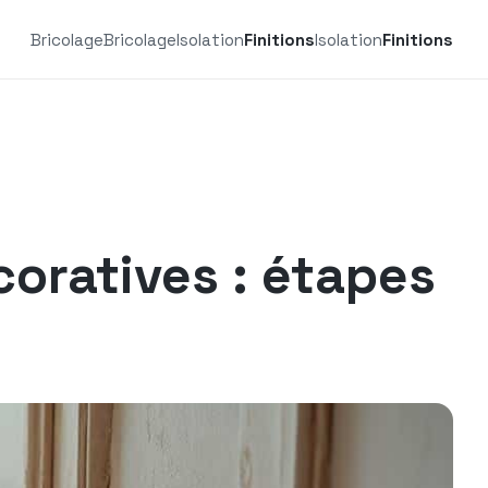
Bricolage
Bricolage
Isolation
Finitions
Isolation
Finitions
coratives : étapes