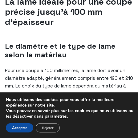
La lame idéale pour une coupe
précise jusqu’à 100 mm
d’épaisseur
Le diamètre et le type de lame
selon le matériau
Pour une coupe à 100 millimètres, la lame doit avoir un
diamètre adapté, généralement compris entre 190 et 210
mm. Le choix du type de lame dépendra du matériau à
scier : les lames à dents fines conviennent au bois
Nous utilisons des cookies pour vous offrir la meilleure
massif pour une finition propre, tandis que les lames plus
expérience sur notre site.
robustes sont recommandées pour des panneaux
Vous pouvez en savoir plus sur les cookies que nous utilisons ou
les désactiver dans
paramètres
.
composites ou stratifiés.
Accepter
Rejeter