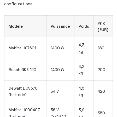
configurations.
Prix
Modèle
Puissance
Poids
(EUR)
4,3
Makita HS7601
1400 W
180
kg
4,2
Bosch GKS 190
1400 W
200
kg
Dewalt DCS570
4,5
54 V
420
(batterie)
kg
Makita HS004GZ
36 V
3,9
350
(batterie)
(2×18 V)
kg