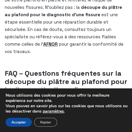
nouvelles fissures. N’oubliez pas : la
découpe du plâtre
au plafond pour le diagnostic d’une fissure
est une
étape essentielle pour une réparation durable et
sécurisée. En cas de doute, consultez toujours un
spécialiste ou référez-vous à des ressources fiables
comme celles de l’
AFNOR
pour garantir la conformité de
vos travaux.
FAQ – Questions fréquentes sur la
découpe du plâtre au plafond pour
le diagnostic d’une fissure
Nous utilisons des cookies pour vous offrir la meilleure
expérience sur notre site.
Comment savoir si une fissure au plafond nécessite une
Vous pouvez en savoir plus sur les cookies que nous utilisons ou
découpe pour diagnostic ?
les désactiver dans
paramètres
.
Si la fissure s’élargit, présente une déformation du
Accepter
Rejeter
plafond, ou s’accompagne d’humidité, une
découpe du
plâtre au plafond pour le diagnostic d’une fissure